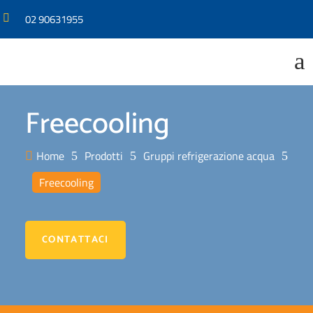
02 90631955

a
Freecooling
Home
Prodotti
Gruppi refrigerazione acqua

5
5
5
Freecooling
CONTATTACI