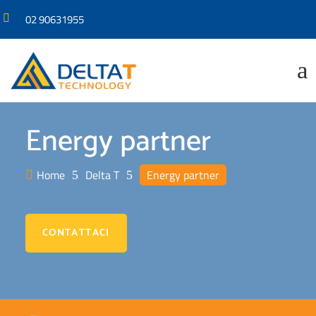
02 90631955

a
Energy partner
Home
Delta T
Energy partner

5
5
CONTATTACI