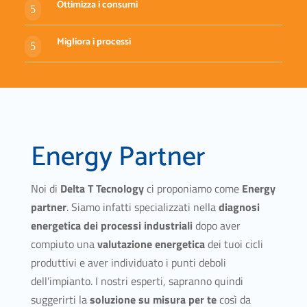
Ottimizza i consumi
5
Migliora i processi
5
Energy Partner
Noi di
Delta T Tecnology
ci proponiamo come
Energy
partner
. Siamo infatti specializzati nella
diagnosi
energetica
dei processi industriali
dopo aver
compiuto una
valutazione energetica
dei tuoi cicli
produttivi e aver individuato i punti deboli
dell’impianto. I nostri esperti, sapranno quindi
suggerirti la
soluzione su misura per te
così da