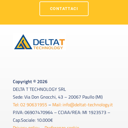
CONTATTACI
Copyright © 2026
DELTA T TECHNOLOGY SRL
Sede: Via Don Gnocchi, 43 – 20067 Paullo (MI)
Tel: 02 90631955
–
Mail: info@deltat-technology.it
P.IVA: 06907470964 – CCIAA/REA: MI 1923573 –
Cap.Sociale: 10.000€
Privacy policy
–
Preferenze cookie